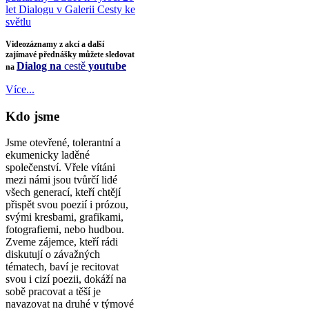
let Dialogu v Galerii Cesty ke
světlu
Videozáznamy z akcí a další
zajímavé přednášky můžete sledovat
Dialog na
cestě
youtube
na
Více...
Kdo jsme
Jsme otevřené, tolerantní a
ekumenicky laděné
společenství. Vřele vítáni
mezi námi jsou tvůrčí lidé
všech generací, kteří chtějí
přispět svou poezií i prózou,
svými kresbami, grafikami,
fotografiemi, nebo hudbou.
Zveme zájemce, kteří rádi
diskutují o závažných
tématech, baví je recitovat
svou i cizí poezii, dokáží na
sobě pracovat a těší je
navazovat na druhé v týmové