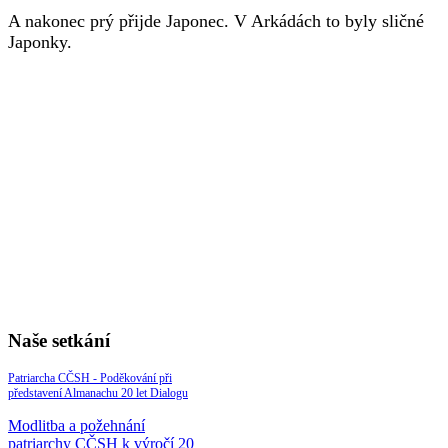
A nakonec prý přijde Japonec. V Arkádách to byly sličné
Japonky.
Naše setkání
Patriarcha CČSH - Poděkování při
představení Almanachu 20 let Dialogu
Modlitba a požehnání
patriarchy CČSH k výročí 20