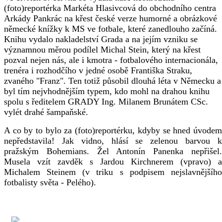
(foto)reportérka Markéta Hlasivcová do obchodního centra
Arkády Pankrác na křest české verze humorné a obrázkové
německé knížky k MS ve fotbale, které zanedlouho začíná.
Knihu vydalo nakladelství Grada a na jejím vzniku se
významnou měrou podílel Michal Stein, který na křest
pozval nejen nás, ale i kmotra - fotbalového internacionála,
trenéra i rozhodčího v jedné osobě Františka Straku,
zvaného "Franz". Ten totiž působil dlouhá léta v Německu a
byl tím nejvhodnějším typem, kdo mohl na drahou knihu
spolu s ředitelem GRADY Ing. Milanem Brunátem CSc.
vylét drahé šampaňské.
A co by to bylo za (foto)reportérku, kdyby se hned úvodem
nepředstavila! Jak vidno, hlásí se zelenou barvou k
pražským Bohemians. Žel Antonín Panenka nepřišel.
Musela vzít zavděk s Jardou Kirchnerem (vpravo) a
Michalem Steinem (v triku s podpisem nejslavnějšího
fotbalisty světa - Pelého).