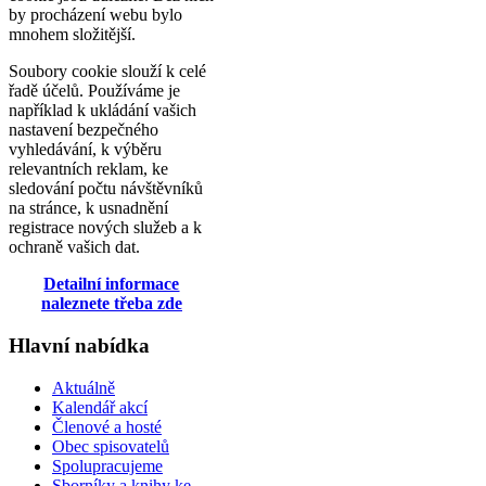
by procházení webu bylo
mnohem složitější.
Soubory cookie slouží k celé
řadě účelů. Používáme je
například k ukládání vašich
nastavení bezpečného
vyhledávání, k výběru
relevantních reklam, ke
sledování počtu návštěvníků
na stránce, k usnadnění
registrace nových služeb a k
ochraně vašich dat.
Detailní informace
naleznete třeba zde
Hlavní nabídka
Aktuálně
Kalendář akcí
Členové a hosté
Obec spisovatelů
Spolupracujeme
Sborníky a knihy ke