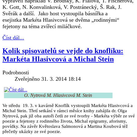
vyprávěli například V. Brodský, K. Fialová, T. Fischerová,
K. Gott, N. Konvalinková, V. Postránecký, Š. Rak, J.
Svěrák a další. Jako host vystoupila básnířka a
esejistka Markéta Hlasivcová se dvěma „rodinnými“
fejetony na téma zvířecí miláčkové.
Číst dál...
Kolik spisovatelů se vejde do knoflíku:
Markéta Hlasivcová a Michal Stein
Podrobnosti
Zveřejněno 31. 3. 2014 18:14
O. Nytrová M. Hlasivcová M. Stein
Ve středu 19. 3. v kavárně Knoflík vystoupili Markéta Hlasivcová a
Michal Stein. Třetí setkání v rámci měsíce knihy zahájila dr. Olga
Nytrová, pak již oba autoři četli ze své tvorby - Markéta výběr ze své
poezie a fejetony z rodinného života, Michal epigramy, aforismy,
povídky. Na závěr Květoslava Salmonová a Martina Koubová též
přečetly ukázky ze své poezie.