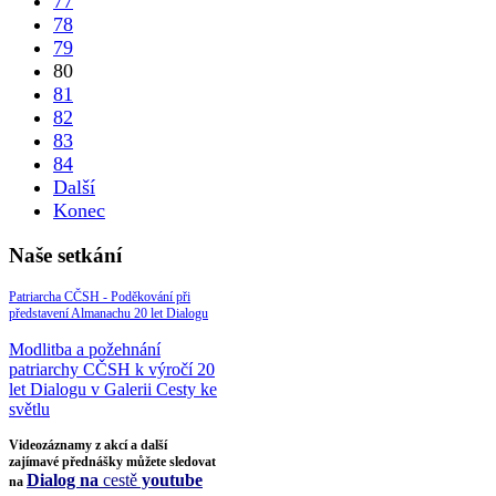
77
78
79
80
81
82
83
84
Další
Konec
Naše setkání
Patriarcha CČSH - Poděkování při
představení Almanachu 20 let Dialogu
Modlitba a požehnání
patriarchy CČSH k výročí 20
let Dialogu v Galerii Cesty ke
světlu
Videozáznamy z akcí a další
zajímavé přednášky můžete sledovat
Dialog na
cestě
youtube
na