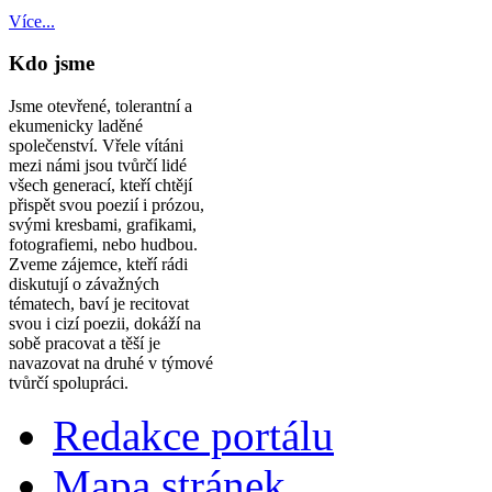
Více...
Kdo jsme
Jsme otevřené, tolerantní a
ekumenicky laděné
společenství. Vřele vítáni
mezi námi jsou tvůrčí lidé
všech generací, kteří chtějí
přispět svou poezií i prózou,
svými kresbami, grafikami,
fotografiemi, nebo hudbou.
Zveme zájemce, kteří rádi
diskutují o závažných
tématech, baví je recitovat
svou i cizí poezii, dokáží na
sobě pracovat a těší je
navazovat na druhé v týmové
tvůrčí spolupráci.
Redakce portálu
Mapa stránek