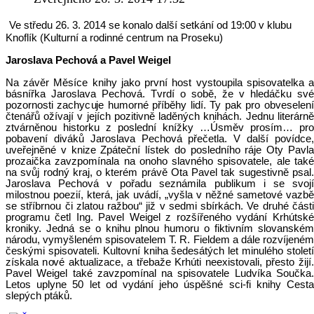
Ve středu 26. 3. 2014 se konalo další setkání od 19:00 v klubu
Knoflík (Kulturní a rodinné centrum na Proseku)
Jaroslava Pechová a Pavel Weigel
Na závěr Měsíce knihy jako první host vystoupila spisovatelka a
básnířka Jaroslava Pechová. Tvrdí o sobě, že v hledáčku své
pozornosti zachycuje humorné příběhy lidí. Ty pak pro obveselení
čtenářů ožívají v jejích pozitivně laděných knihách. Jednu literárně
ztvárněnou historku z poslední knížky …Úsměv prosím… pro
pobavení diváků Jaroslava Pechová přečetla. V další povídce,
uveřejněné v knize Zpáteční lístek do posledního ráje Oty Pavla
prozaička zavzpomínala na onoho slavného spisovatele, ale také
na svůj rodný kraj, o kterém právě Ota Pavel tak sugestivně psal.
Jaroslava Pechová v pořadu seznámila publikum i se svojí
milostnou poezií, která, jak uvádí, „vyšla v něžné sametové vazbě
se stříbrnou či zlatou ražbou“ již v sedmi sbírkách. Ve druhé části
programu četl Ing. Pavel Weigel z rozšířeného vydání Krhútské
kroniky. Jedná se o knihu plnou humoru o fiktivním slovanském
národu, vymyšleném spisovatelem T. R. Fieldem a dále rozvíjeném
českými spisovateli. Kultovní kniha šedesátých let minulého století
získala nové aktualizace, a třebaže Krhúti neexistovali, přesto žijí.
Pavel Weigel také zavzpomínal na spisovatele Ludvíka Součka.
Letos uplyne 50 let od vydání jeho úspěšné sci-fi knihy Cesta
slepých ptáků.