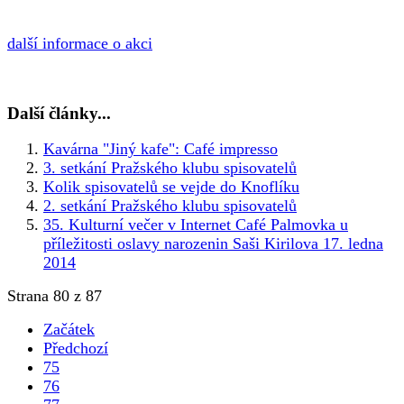
další informace o akci
Další články...
Kavárna "Jiný kafe": Café impresso
3. setkání Pražského klubu spisovatelů
Kolik spisovatelů se vejde do Knoflíku
2. setkání Pražského klubu spisovatelů
35. Kulturní večer v Internet Café Palmovka u
příležitosti oslavy narozenin Saši Kirilova 17. ledna
2014
Strana 80 z 87
Začátek
Předchozí
75
76