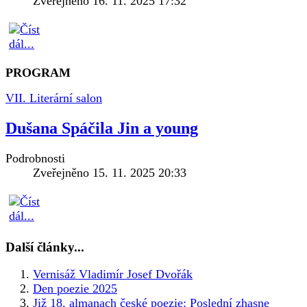
Zveřejněno 16. 11. 2025 17:32
PROGRAM
VII. Literární salon
Dušana Spáčila Jin a young
Podrobnosti
Zveřejněno 15. 11. 2025 20:33
Další články...
Vernisáž Vladimír Josef Dvořák
Den poezie 2025
Již 18. almanach české poezie: Poslední zhasne