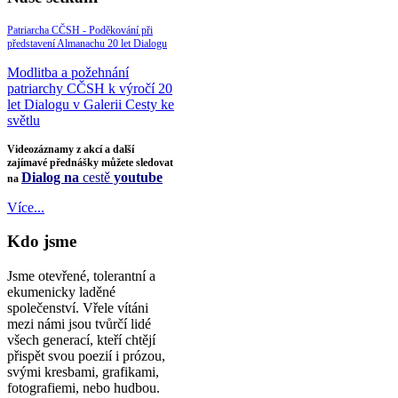
Patriarcha CČSH - Poděkování při
představení Almanachu 20 let Dialogu
Modlitba a požehnání
patriarchy CČSH k výročí 20
let Dialogu v Galerii Cesty ke
světlu
Videozáznamy z akcí a další
zajímavé přednášky můžete sledovat
Dialog na
cestě
youtube
na
Více...
Kdo jsme
Jsme otevřené, tolerantní a
ekumenicky laděné
společenství. Vřele vítáni
mezi námi jsou tvůrčí lidé
všech generací, kteří chtějí
přispět svou poezií i prózou,
svými kresbami, grafikami,
fotografiemi, nebo hudbou.