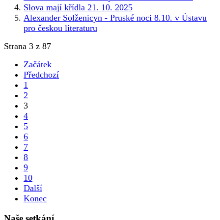
Slova mají křídla 21. 10. 2025
Alexander Solženicyn - Pruské noci 8.10. v Ústavu
pro českou literaturu
Strana 3 z 87
Začátek
Předchozí
1
2
3
4
5
6
7
8
9
10
Další
Konec
Naše setkání