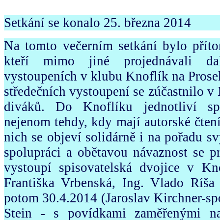
Setkání se konalo 25. března 2014
Na tomto večerním setkání bylo příto
kteří mimo jiné projednávali dal
vystoupeních v klubu Knoflík na Prose
středečních vystoupení se zúčastnilo v
diváků. Do Knoflíku jednotliví spi
nejenom tehdy, kdy mají autorské čtení
nich se objeví solidárně i na pořadu s
spolupráci a obětavou návaznost se p
vystoupí spisovatelská dvojice v Kno
Františka Vrbenská, Ing. Vlado Ríša - 
potom 30.4.2014 (Jaroslav Kirchner-sp
Stein - s povídkami zaměřenými na