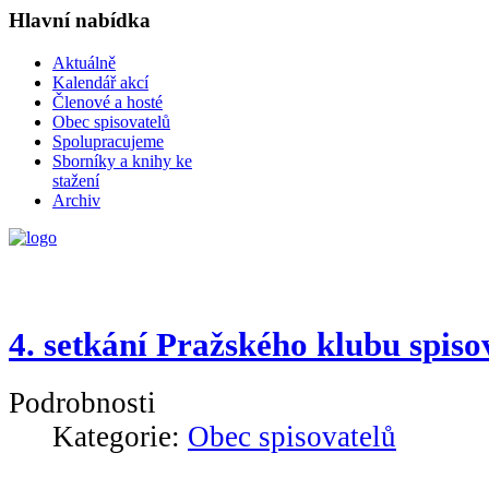
Hlavní nabídka
Aktuálně
Kalendář akcí
Členové a hosté
Obec spisovatelů
Spolupracujeme
Sborníky a knihy ke
stažení
Archiv
4. setkání Pražského klubu spiso
Podrobnosti
Kategorie:
Obec spisovatelů