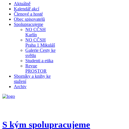
Aktuálně
Kalendář akcí
Členové a hosté
Obec spisovatelů
Spolupracujeme
NO CČSH
Karlín
NO CČSH
Praha 1 Mikuláš
Galerie Cesty ke
světlu
Studenti a etika
Revue
PROSTOR
Sborníky a knihy ke
stažení
Archiv
S kým spolupracujeme