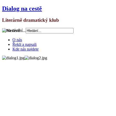
Dialog na cestě
Literárně dramatický klub
Vyhledávání...
O nás
Řekli a napsali
Kde nás najdete