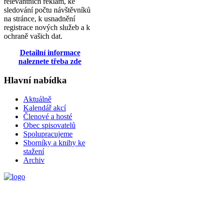
relevantních reklam, ke
sledování počtu návštěvníků
na stránce, k usnadnění
registrace nových služeb a k
ochraně vašich dat.
Detailní informace
naleznete třeba zde
Hlavní nabídka
Aktuálně
Kalendář akcí
Členové a hosté
Obec spisovatelů
Spolupracujeme
Sborníky a knihy ke
stažení
Archiv