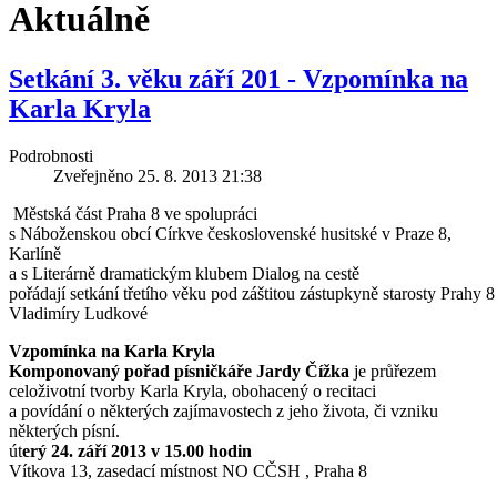
Aktuálně
Setkání 3. věku září 201 - Vzpomínka na
Karla Kryla
Podrobnosti
Zveřejněno 25. 8. 2013 21:38
Městská část Praha 8 ve spolupráci
s Náboženskou obcí Církve československé husitské v Praze 8,
Karlíně
a s Literárně dramatickým klubem Dialog na cestě
pořádají setkání třetího věku pod záštitou zástupkyně starosty Prahy 8
Vladimíry Ludkové
Vzpomínka na Karla Kryla
Komponovaný pořad písničkáře Jardy Čížka
je průřezem
celoživotní tvorby Karla Kryla, obohacený o recitaci
a povídání o některých zajímavostech z jeho života, či vzniku
některých písní.
út
erý 24. září 2013 v 15.00 hodin
Vítkova 13, zasedací místnost NO CČSH , Praha 8