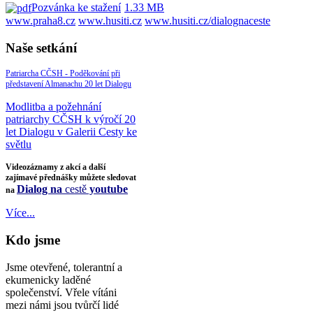
Pozvánka ke stažení
1.33 MB
www.praha8.cz
www.husiti.cz
www.husiti.cz/dialognaceste
Naše setkání
Patriarcha CČSH - Poděkování při
představení Almanachu 20 let Dialogu
Modlitba a požehnání
patriarchy CČSH k výročí 20
let Dialogu v Galerii Cesty ke
světlu
Videozáznamy z akcí a další
zajímavé přednášky můžete sledovat
Dialog na
cestě
youtube
na
Více...
Kdo jsme
Jsme otevřené, tolerantní a
ekumenicky laděné
společenství. Vřele vítáni
mezi námi jsou tvůrčí lidé