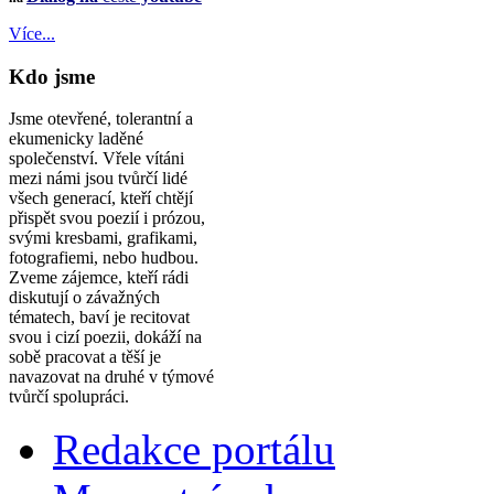
Více...
Kdo jsme
Jsme otevřené, tolerantní a
ekumenicky laděné
společenství. Vřele vítáni
mezi námi jsou tvůrčí lidé
všech generací, kteří chtějí
přispět svou poezií i prózou,
svými kresbami, grafikami,
fotografiemi, nebo hudbou.
Zveme zájemce, kteří rádi
diskutují o závažných
tématech, baví je recitovat
svou i cizí poezii, dokáží na
sobě pracovat a těší je
navazovat na druhé v týmové
tvůrčí spolupráci.
Redakce portálu