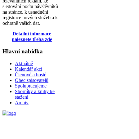
relevantních reklam, ke
sledování počtu návštěvníků
na stránce, k usnadnění
registrace nových služeb a k
ochraně vašich dat.
Detailní informace
naleznete třeba zde
Hlavní nabídka
Aktuálně
Kalendář akcí
Členové a hosté
Obec spisovatelů
Spolupracujeme
Sborníky a knihy ke
stažení
Archiv