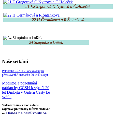
21 E.Gregorová O.Nytrová a Č.Holeček
22 H.Čermáková a R.Šatánková
24 Skupinka u knížek
Naše setkání
Patriarcha CČSH - Poděkování při
představení Almanachu 20 let Dialogu
Modlitba a požehnání
patriarchy CČSH k výročí 20
let Dialogu v Galerii Cesty ke
světlu
Videozáznamy z akcí a další
zajímavé přednášky můžete sledovat
Dialog na
cestě
youtube
na