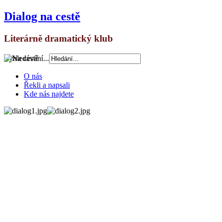
Dialog na cestě
Literárně dramatický klub
Vyhledávání...
O nás
Řekli a napsali
Kde nás najdete