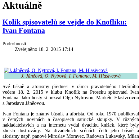
Aktuálně
Kolik spisovatelů se vejde do Knoflíku:
Ivan Fontana
Podrobnosti
Zveřejněno 18. 2. 2015 17:14
J. Jáněová, O. Nytrová, I. Fontana, M. Hlasivcová
Své básně a aforismy přednesl v rámci pravidelného literárního
večera 18. 2. 2015 v klubu Knoflík na Proseku spisovatel Ivan
Fontana. Jako hosty si pozval Olgu Nytrovou, Markétu Hlasivcovou
a Jaroslavu Jáněovou.
Ivan Fontana je známý básník a aforista. Od roku 1970 publikoval
v četných novinách a časopisech satirické sloupky. V různých
nakladatelstvích a na internetu vydal dvacítku knížek, které byly
zhusta ilustrovány. Na divadelních scénách četli jeho básně a
aforismy např. pánové Miroslav Moravec, Radovan Lukavský, Milan