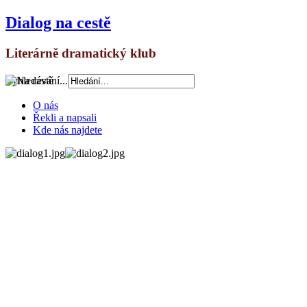
Dialog na cestě
Literárně dramatický klub
Vyhledávání...
O nás
Řekli a napsali
Kde nás najdete