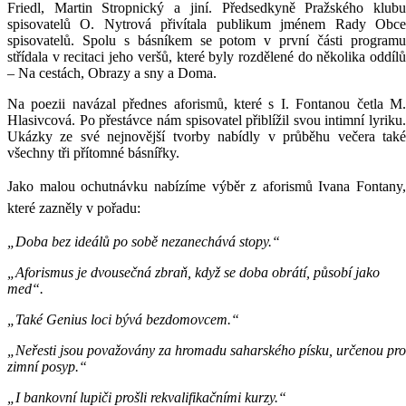
Friedl, Martin Stropnický a jiní. Předsedkyně Pražského klubu
spisovatelů O. Nytrová přivítala publikum jménem Rady Obce
spisovatelů. Spolu s básníkem se potom v první části programu
střídala v recitaci jeho veršů, které byly rozdělené do několika oddílů
– Na cestách, Obrazy a sny a Doma.
Na poezii navázal přednes aforismů, které s I. Fontanou četla M.
Hlasivcová. Po přestávce nám spisovatel přiblížil svou intimní lyriku.
Ukázky ze své nejnovější tvorby nabídly v průběhu večera také
všechny tři přítomné básnířky.
Jako malou ochutnávku nabízíme výběr z aforismů Ivana Fontany,
které zazněly v pořadu:
„Doba bez ideálů po sobě nezanechává stopy.“
„Aforismus je dvousečná zbraň, když se doba obrátí, působí jako
med“.
„Také Genius loci bývá bezdomovcem.“
„Neřesti jsou považovány za hromadu saharského písku, určenou pro
zimní posyp.“
„I bankovní lupiči prošli rekvalifikačními kurzy.“