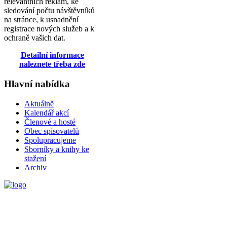
relevantních reklam, ke
sledování počtu návštěvníků
na stránce, k usnadnění
registrace nových služeb a k
ochraně vašich dat.
Detailní informace
naleznete třeba zde
Hlavní nabídka
Aktuálně
Kalendář akcí
Členové a hosté
Obec spisovatelů
Spolupracujeme
Sborníky a knihy ke
stažení
Archiv