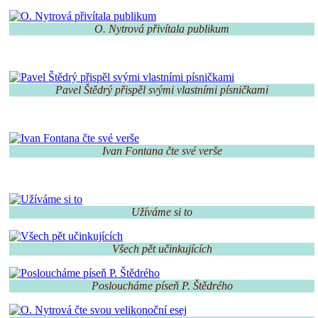
O. Nytrová přivítala publikum
Pavel Štědrý přispěl svými vlastními písničkami
Ivan Fontana čte své verše
Užíváme si to
Všech pět učinkujících
Posloucháme píseň P. Štědrého