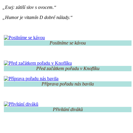
„Esej: zátiší slov s ovocem.“
„Humor je vitamín D dobré nálady.“
Posilníme se kávou
Před začátkem pořadu v Knoflíku
Příprava pořadu nás bavila
Přivítání diváků