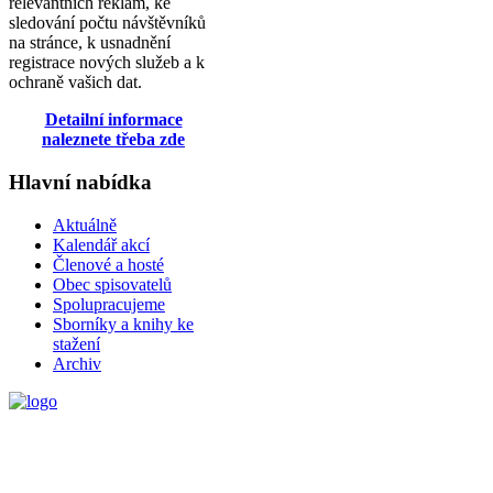
relevantních reklam, ke
sledování počtu návštěvníků
na stránce, k usnadnění
registrace nových služeb a k
ochraně vašich dat.
Detailní informace
naleznete třeba zde
Hlavní nabídka
Aktuálně
Kalendář akcí
Členové a hosté
Obec spisovatelů
Spolupracujeme
Sborníky a knihy ke
stažení
Archiv