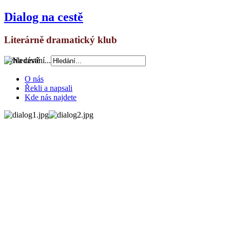
Dialog na cestě
Literárně dramatický klub
Vyhledávání...
O nás
Řekli a napsali
Kde nás najdete