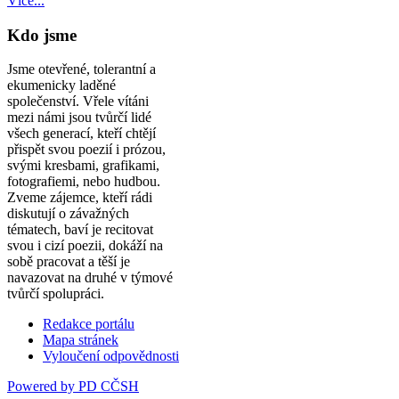
Více...
Kdo jsme
Jsme otevřené, tolerantní a
ekumenicky laděné
společenství. Vřele vítáni
mezi námi jsou tvůrčí lidé
všech generací, kteří chtějí
přispět svou poezií i prózou,
svými kresbami, grafikami,
fotografiemi, nebo hudbou.
Zveme zájemce, kteří rádi
diskutují o závažných
tématech, baví je recitovat
svou i cizí poezii, dokáží na
sobě pracovat a těší je
navazovat na druhé v týmové
tvůrčí spolupráci.
Redakce portálu
Mapa stránek
Vyloučení odpovědnosti
Powered by PD CČSH