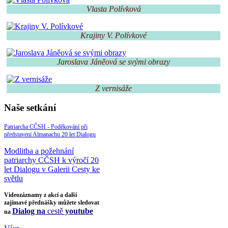
Vlasta Polívková
Krajiny V. Polívkové
Jaroslava Jáněová se svými obrazy
Z vernisáže
Naše setkání
Patriarcha CČSH - Poděkování při
představení Almanachu 20 let Dialogu
Modlitba a požehnání
patriarchy CČSH k výročí 20
let Dialogu v Galerii Cesty ke
světlu
Videozáznamy z akcí a další
zajímavé přednášky můžete sledovat
Dialog na
cestě
youtube
na