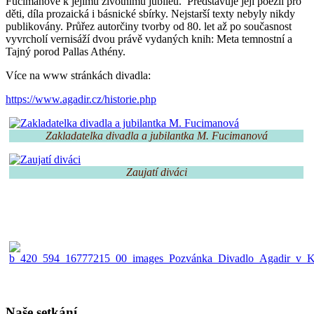
Fucimanové k jejímu životnímu jubileu. Představuje její poezii pro
děti, díla prozaická i básnické sbírky. Nejstarší texty nebyly nikdy
publikovány. Průřez autorčiny tvorby od 80. let až po současnost
vyvrcholí vernisáží dvou právě vydaných knih: Meta temnostní a
Tajný porod Pallas Athény.
Více na www stránkách divadla:
https://www.agadir.cz/historie.php
Zakladatelka divadla a jubilantka M. Fucimanová
Zaujatí diváci
Naše setkání