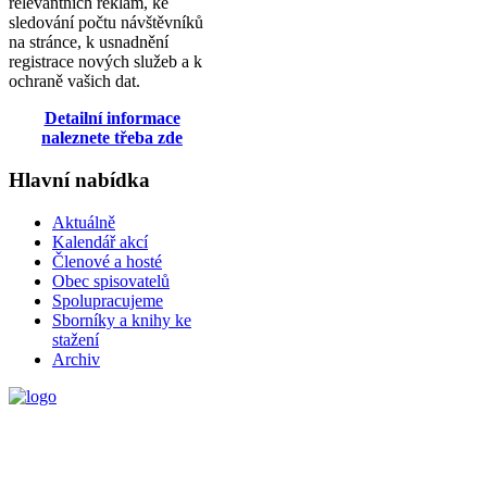
relevantních reklam, ke
sledování počtu návštěvníků
na stránce, k usnadnění
registrace nových služeb a k
ochraně vašich dat.
Detailní informace
naleznete třeba zde
Hlavní nabídka
Aktuálně
Kalendář akcí
Členové a hosté
Obec spisovatelů
Spolupracujeme
Sborníky a knihy ke
stažení
Archiv