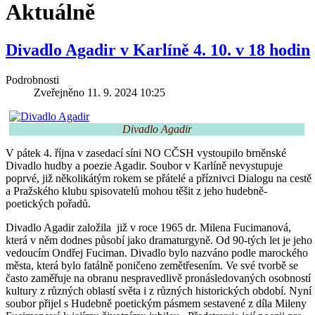
Aktuálně
Divadlo Agadir v Karlíně 4. 10. v 18 hodin
Podrobnosti
Zveřejněno 11. 9. 2024 10:25
Divadlo Agadir
V pátek 4. října v zasedací síni NO CČSH vystoupilo brněnské
Divadlo hudby a poezie Agadir. Soubor v Karlíně nevystupuje
poprvé, již několikátým rokem se přátelé a příznivci Dialogu na cestě
a Pražského klubu spisovatelů mohou těšit z jeho hudebně-
poetických pořadů.
Divadlo Agadir založila již v roce 1965 dr. Milena Fucimanová,
která v něm dodnes působí jako dramaturgyně. Od 90-tých let je jeho
vedoucím Ondřej Fuciman. Divadlo bylo nazváno podle marockého
města, která bylo fatálně poničeno zemětřesením. Ve své tvorbě se
často zaměřuje na obranu nespravedlivě pronásledovaných osobností
kultury z různých oblastí světa i z různých historických období. Nyní
soubor přijel s Hudebně poetickým pásmem sestavené z díla Mileny