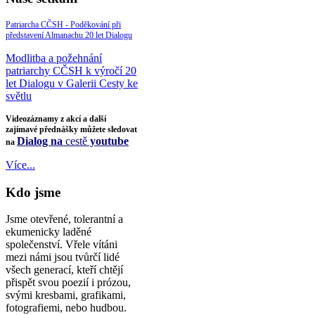
Patriarcha CČSH - Poděkování při
představení Almanachu 20 let Dialogu
Modlitba a požehnání
patriarchy CČSH k výročí 20
let Dialogu v Galerii Cesty ke
světlu
Videozáznamy z akcí a další
zajímavé přednášky můžete sledovat
Dialog na
cestě
youtube
na
Více...
Kdo jsme
Jsme otevřené, tolerantní a
ekumenicky laděné
společenství. Vřele vítáni
mezi námi jsou tvůrčí lidé
všech generací, kteří chtějí
přispět svou poezií i prózou,
svými kresbami, grafikami,
fotografiemi, nebo hudbou.