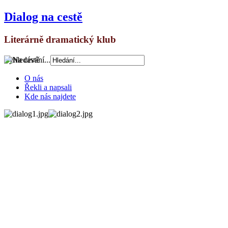
Dialog na cestě
Literárně dramatický klub
Vyhledávání...
O nás
Řekli a napsali
Kde nás najdete