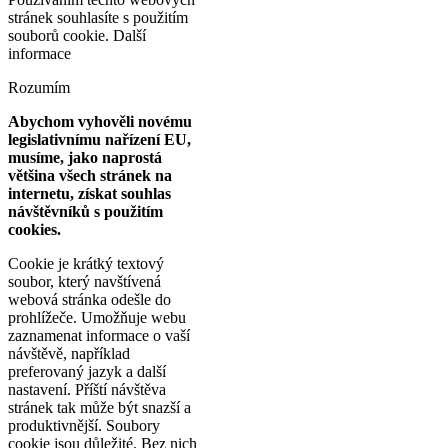
stránek souhlasíte s použitím
souborů cookie.
Další
informace
Rozumím
Abychom vyhověli novému
legislativnímu nařízení EU,
musíme, jako naprostá
většina všech stránek na
internetu, získat souhlas
návštěvníků s použitím
cookies.
Cookie je krátký textový
soubor, který navštívená
webová stránka odešle do
prohlížeče. Umožňuje webu
zaznamenat informace o vaší
návštěvě, například
preferovaný jazyk a další
nastavení. Příští návštěva
stránek tak může být snazší a
produktivnější. Soubory
cookie jsou důležité. Bez nich