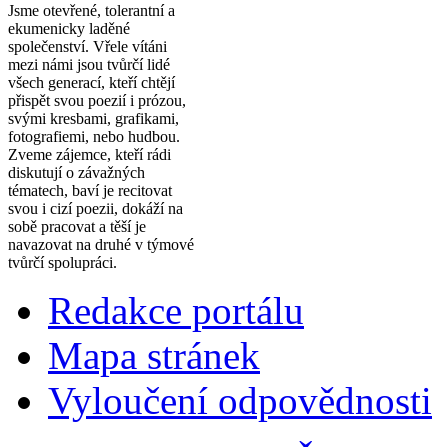
Jsme otevřené, tolerantní a
ekumenicky laděné
společenství. Vřele vítáni
mezi námi jsou tvůrčí lidé
všech generací, kteří chtějí
přispět svou poezií i prózou,
svými kresbami, grafikami,
fotografiemi, nebo hudbou.
Zveme zájemce, kteří rádi
diskutují o závažných
tématech, baví je recitovat
svou i cizí poezii, dokáží na
sobě pracovat a těší je
navazovat na druhé v týmové
tvůrčí spolupráci.
Redakce portálu
Mapa stránek
Vyloučení odpovědnosti