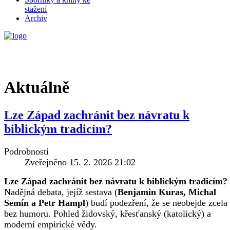
stažení
Archiv
Aktuálně
Lze Západ zachránit bez návratu k
biblickým tradicím?
Podrobnosti
Zveřejněno 15. 2. 2026 21:02
Lze Západ zachránit bez návratu k biblickým tradicím?
Nadějná debata, jejíž sestava (
Benjamin Kuras, Michal
Semín a Petr Hampl
) budí podezření, že se neobejde zcela
bez humoru. Pohled židovský, křesťanský (katolický) a
moderní empirické vědy.