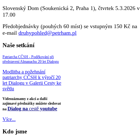
Slovenský Dom (Soukenická 2, Praha 1), čtvrtek 5.3.2026 v
17.00
Předobjednávky (pouhých 60 míst) se vstupným 150 Kč na
e-mail
druhypohled@petrham.pl
Naše setkání
Patriarcha CČSH - Poděkování při
představení Almanachu 20 let Dialogu
Modlitba a požehnání
patriarchy CČSH k výročí 20
let Dialogu v Galerii Cesty ke
světlu
Videozáznamy z akcí a další
zajímavé přednášky můžete sledovat
Dialog na
cestě
youtube
na
Více...
Kdo jsme