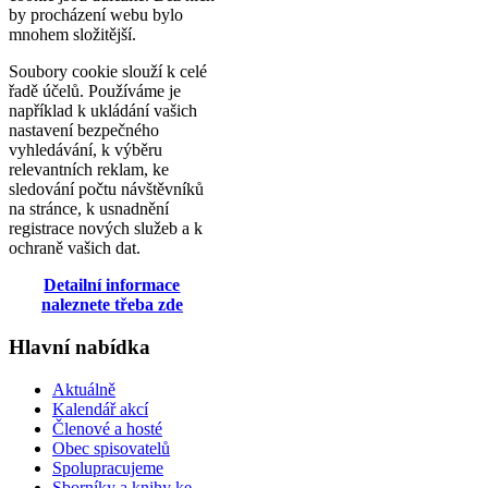
by procházení webu bylo
mnohem složitější.
Soubory cookie slouží k celé
řadě účelů. Používáme je
například k ukládání vašich
nastavení bezpečného
vyhledávání, k výběru
relevantních reklam, ke
sledování počtu návštěvníků
na stránce, k usnadnění
registrace nových služeb a k
ochraně vašich dat.
Detailní informace
naleznete třeba zde
Hlavní nabídka
Aktuálně
Kalendář akcí
Členové a hosté
Obec spisovatelů
Spolupracujeme
Sborníky a knihy ke