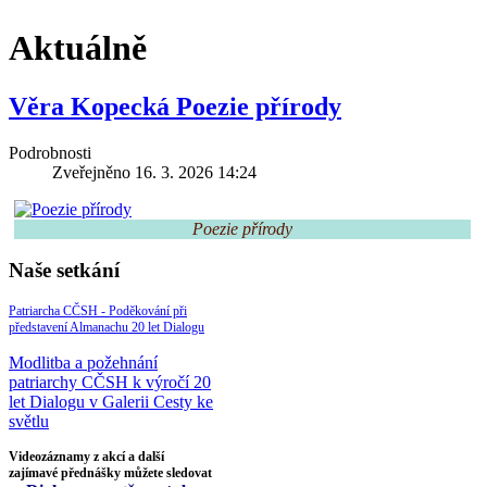
Aktuálně
Věra Kopecká Poezie přírody
Podrobnosti
Zveřejněno 16. 3. 2026 14:24
Poezie přírody
Naše setkání
Patriarcha CČSH - Poděkování při
představení Almanachu 20 let Dialogu
Modlitba a požehnání
patriarchy CČSH k výročí 20
let Dialogu v Galerii Cesty ke
světlu
Videozáznamy z akcí a další
zajímavé přednášky můžete sledovat