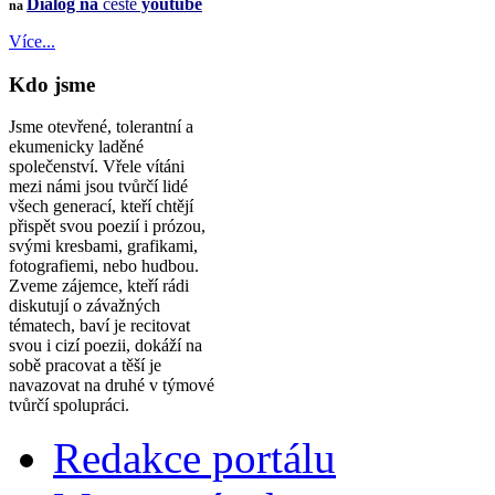
Dialog na
cestě
youtube
na
Více...
Kdo jsme
Jsme otevřené, tolerantní a
ekumenicky laděné
společenství. Vřele vítáni
mezi námi jsou tvůrčí lidé
všech generací, kteří chtějí
přispět svou poezií i prózou,
svými kresbami, grafikami,
fotografiemi, nebo hudbou.
Zveme zájemce, kteří rádi
diskutují o závažných
tématech, baví je recitovat
svou i cizí poezii, dokáží na
sobě pracovat a těší je
navazovat na druhé v týmové
tvůrčí spolupráci.
Redakce portálu