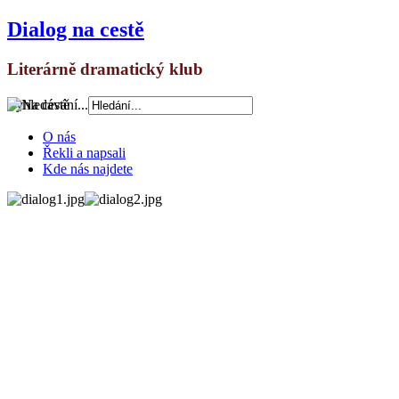
Dialog na cestě
Literárně dramatický klub
Vyhledávání...
O nás
Řekli a napsali
Kde nás najdete