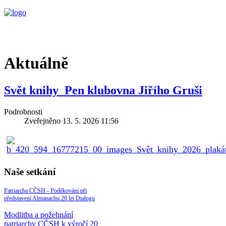
Aktuálně
Svět knihy_Pen klubovna Jiřího Gruši
Podrobnosti
Zveřejněno 13. 5. 2026 11:56
Naše setkání
Patriarcha CČSH - Poděkování při
představení Almanachu 20 let Dialogu
Modlitba a požehnání
patriarchy CČSH k výročí 20