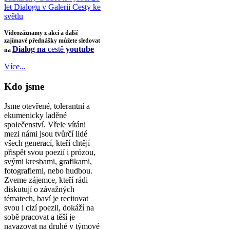
let Dialogu v Galerii Cesty ke
světlu
Videozáznamy z akcí a další
zajímavé přednášky můžete sledovat
Dialog na
cestě
youtube
na
Více...
Kdo jsme
Jsme otevřené, tolerantní a
ekumenicky laděné
společenství. Vřele vítáni
mezi námi jsou tvůrčí lidé
všech generací, kteří chtějí
přispět svou poezií i prózou,
svými kresbami, grafikami,
fotografiemi, nebo hudbou.
Zveme zájemce, kteří rádi
diskutují o závažných
tématech, baví je recitovat
svou i cizí poezii, dokáží na
sobě pracovat a těší je
navazovat na druhé v týmové