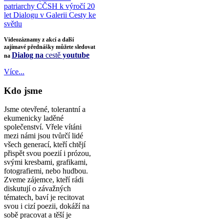
patriarchy CČSH k výročí 20
let Dialogu v Galerii Cesty ke
světlu
Videozáznamy z akcí a další
zajímavé přednášky můžete sledovat
Dialog na
cestě
youtube
na
Více...
Kdo jsme
Jsme otevřené, tolerantní a
ekumenicky laděné
společenství. Vřele vítáni
mezi námi jsou tvůrčí lidé
všech generací, kteří chtějí
přispět svou poezií i prózou,
svými kresbami, grafikami,
fotografiemi, nebo hudbou.
Zveme zájemce, kteří rádi
diskutují o závažných
tématech, baví je recitovat
svou i cizí poezii, dokáží na
sobě pracovat a těší je