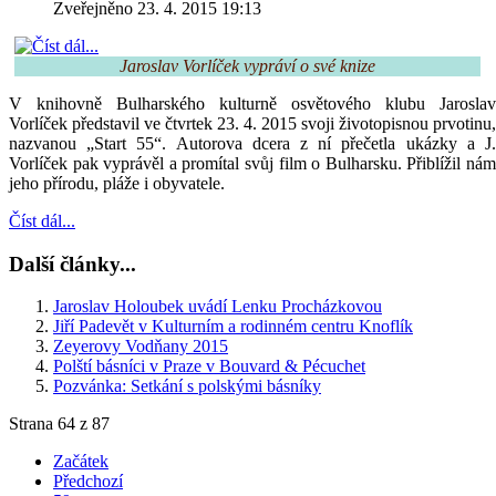
Zveřejněno 23. 4. 2015 19:13
Jaroslav Vorlíček vypráví o své knize
V knihovně Bulharského kulturně osvětového klubu Jaroslav
Vorlíček představil ve čtvrtek 23. 4. 2015 svoji životopisnou prvotinu,
nazvanou „Start 55“. Autorova dcera z ní přečetla ukázky a J.
Vorlíček pak vyprávěl a promítal svůj film o Bulharsku. Přiblížil nám
jeho přírodu, pláže i obyvatele.
Číst dál...
Další články...
Jaroslav Holoubek uvádí Lenku Procházkovou
Jiří Padevět v Kulturním a rodinném centru Knoflík
Zeyerovy Vodňany 2015
Polští básníci v Praze v Bouvard & Pécuchet
Pozvánka: Setkání s polskými básníky
Strana 64 z 87
Začátek
Předchozí