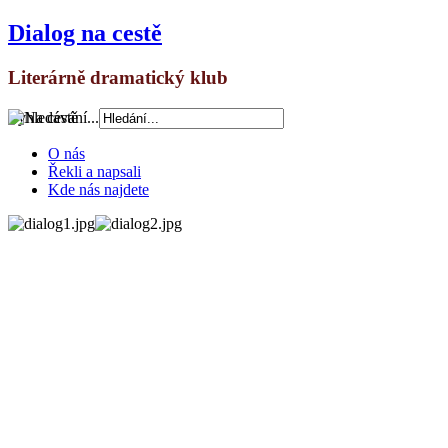
Dialog na cestě
Literárně dramatický klub
Vyhledávání...
O nás
Řekli a napsali
Kde nás najdete