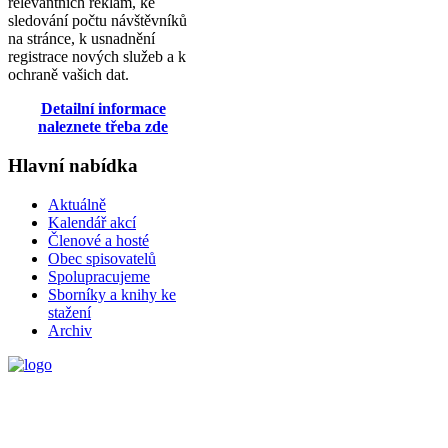
relevantních reklam, ke
sledování počtu návštěvníků
na stránce, k usnadnění
registrace nových služeb a k
ochraně vašich dat.
Detailní informace
naleznete třeba zde
Hlavní nabídka
Aktuálně
Kalendář akcí
Členové a hosté
Obec spisovatelů
Spolupracujeme
Sborníky a knihy ke
stažení
Archiv