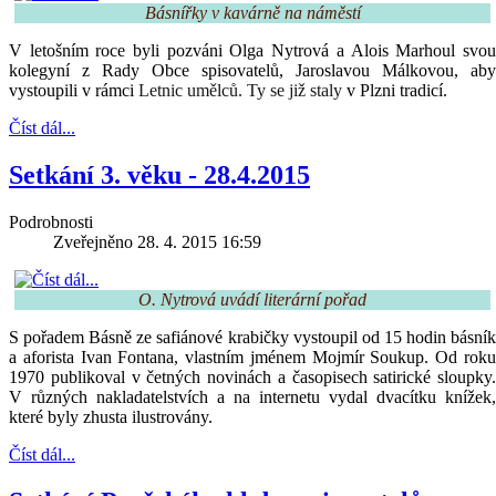
Básnířky v kavárně na náměstí
V letošním roce byli pozváni Olga Nytrová a Alois Marhoul svou
kolegyní z Rady Obce spisovatelů, Jaroslavou Málkovou, aby
vystoupili v rámci
Letnic umělců. Ty se již staly
v Plzni tradicí.
Číst dál...
Setkání 3. věku - 28.4.2015
Podrobnosti
Zveřejněno 28. 4. 2015 16:59
O. Nytrová uvádí literární pořad
S pořadem Básně ze safiánové krabičky vystoupil od 15 hodin básník
a aforista Ivan Fontana, vlastním jménem Mojmír Soukup. Od roku
1970 publikoval v četných novinách a časopisech satirické sloupky.
V různých nakladatelstvích a na internetu vydal dvacítku knížek,
které byly zhusta ilustrovány.
Číst dál...