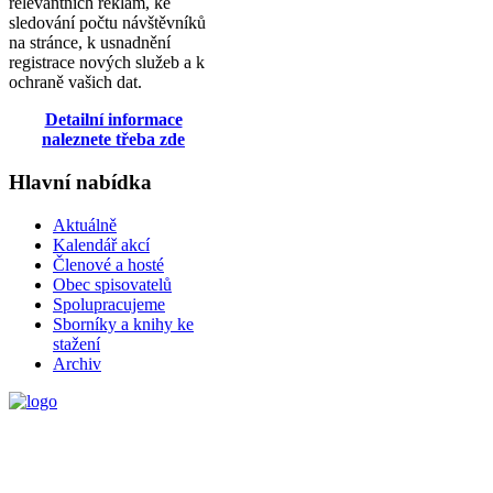
relevantních reklam, ke
sledování počtu návštěvníků
na stránce, k usnadnění
registrace nových služeb a k
ochraně vašich dat.
Detailní informace
naleznete třeba zde
Hlavní nabídka
Aktuálně
Kalendář akcí
Členové a hosté
Obec spisovatelů
Spolupracujeme
Sborníky a knihy ke
stažení
Archiv