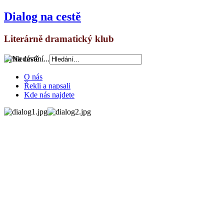
Dialog na cestě
Literárně dramatický klub
Vyhledávání...
O nás
Řekli a napsali
Kde nás najdete