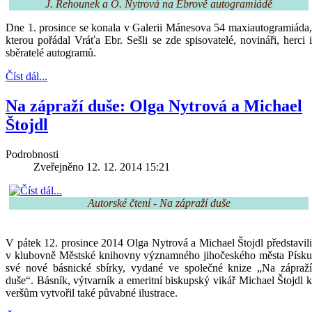
J. Řehounek a O. Nytrová na Ebrově autogramiádě
Dne 1. prosince se konala v Galerii Mánesova 54 maxiautogramiáda,
kterou pořádal Vráťa Ebr. Sešli se zde spisovatelé, novináři, herci i
sběratelé autogramů.
Číst dál...
Na zápraží duše: Olga Nytrová a Michael
Štojdl
Podrobnosti
Zveřejněno 12. 12. 2014 15:21
Autorské čtení - Na zápraží duše
V pátek 12. prosince 2014 Olga Nytrová a Michael Štojdl představili
v klubovně Městské knihovny významného jihočeského města Písku
své nové básnické sbírky, vydané ve společné knize „Na zápraží
duše“. Básník, výtvarník a emeritní biskupský vikář Michael Štojdl k
veršům vytvořil také půvabné ilustrace.