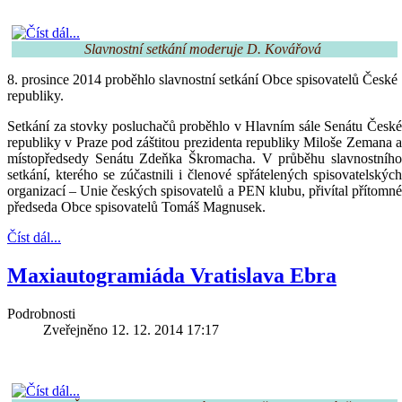
Slavnostní setkání moderuje D. Kovářová 
8. prosince 2014 proběhlo slavnostní setkání Obce spisovatelů České
republiky.
Setkání za stovky posluchačů proběhlo v Hlavním sále Senátu České
republiky v Praze pod záštitou prezidenta republiky Miloše Zemana a
místopředsedy Senátu Zdeňka Škromacha. V průběhu slavnostního
setkání, kterého se zúčastnili i členové spřátelených spisovatelských
organizací – Unie českých spisovatelů a PEN klubu, přivítal přítomné
předseda Obce spisovatelů Tomáš Magnusek.
Číst dál...
Maxiautogramiáda Vratislava Ebra
Podrobnosti
Zveřejněno 12. 12. 2014 17:17