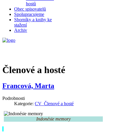
hostů
Obec spisovatelů
Spolupracujeme
Sborníky a knihy ke
stažení
Archiv
Členové a hosté
Francová, Marta
Podrobnosti
Kategorie:
CV_Členové a hosté
Indonésie memory