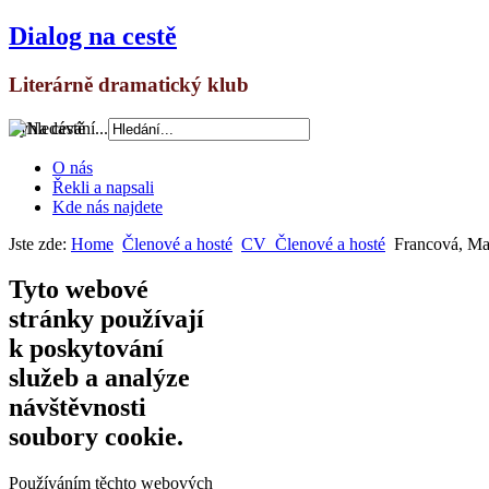
Dialog na cestě
Literárně dramatický klub
Vyhledávání...
O nás
Řekli a napsali
Kde nás najdete
Jste zde:
Home
Členové a hosté
CV_Členové a hosté
Francová, Ma
Tyto webové
stránky používají
k poskytování
služeb a analýze
návštěvnosti
soubory cookie.
Používáním těchto webových