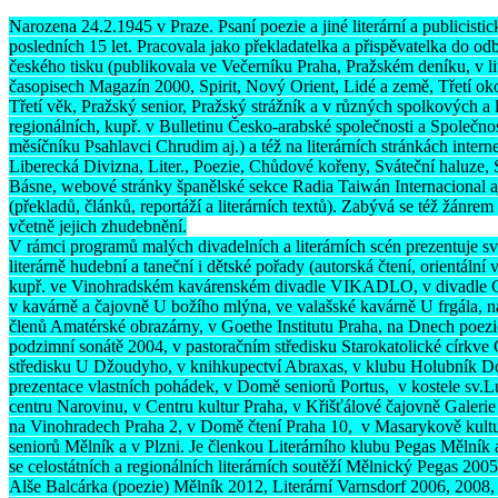
Narozena 24.2.1945 v Praze. Psaní poezie a jiné literární a publicisti
posledních 15 let. Pracovala jako překladatelka a přispěvatelka do 
českého tisku (publikovala ve Večerníku Praha, Pražském deníku, v 
časopisech Magazín 2000, Spirit, Nový Orient, Lidé a země, Třetí o
Třetí věk, Pražský senior, Pražský strážník a v různých spolkových a l
regionálních, kupř. v Bulletinu Česko-arabské společnosti a Společnost
měsíčníku Psahlavci Chrudim aj.) a též na literárních stránkách inter
Liberecká Divizna, Liter., Poezie, Chůdové kořeny, Sváteční haluze, 
Básne, webové stránky španělské sekce Radia Taiwán Internacional a
(překladů, článků, reportáží a literárních textů). Zabývá se též žánrem
včetně jejich zhudebnění.
V rámci programů malých divadelních a literárních scén prezentuje sv
literárně hudební a taneční i dětské pořady (autorská čtení, orientální
kupř. ve Vinohradském kavárenském divadle VIKADLO, v divadle 
v kavárně a čajovně U božího mlýna, ve valašské kavárně U frgála, n
členů Amatérské obrazárny, v Goethe Institutu Praha, na Dnech poezi
podzimní sonátě 2004, v pastoračním středisku Starokatolické círk
středisku U Džoudyho, v knihkupectví Abraxas, v klubu Holubník Do
prezentace vlastních pohádek, v Domě seniorů Portus, v kostele sv
centru Narovinu, v Centru kultur Praha, v Křišťálové čajovně Galeri
na Vinohradech Praha 2, v Domě čtení Praha 10, v Masarykově kult
seniorů Mělník a v Plzni. Je členkou Literárního klubu Pegas Mělník 
se celostátních a regionálních literárních soutěží Mělnický Pegas 2005
Alše Balcárka (poezie) Mělník 2012, Literární Varnsdorf 2006, 2008,