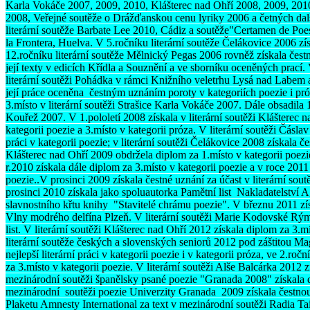
Karla Vokáče 2007, 2009, 2010, Klášterec nad Ohří 2008, 2009, 20
2008, Veřejné soutěže o Drážďanskou cenu lyriky 2006 a četných dalš
literární soutěže Barbate Lee 2010, Cádiz a soutěže"Certamen de Po
la Frontera, Huelva. V 5.ročníku literární soutěže Čelákovice 2006 zís
12.ročníku literární soutěže Mělnický Pegas 2006 rovněž získala čestn
její texty v edicích Křídla a Souznění a ve sborníku oceněných prací.
literární soutěži Pohádka v rámci Knižního veletrhu Lysá nad Labem a
její práce oceněna čestným uznáním poroty v kategoriích poezie i pró
3.místo v literární soutěži Strašice Karla Vokáče 2007. Dále obsadila 1
Kouřež 2007. V 1.pololetí 2008 získala v literární soutěži Klášterec 
kategorii poezie a 3.místo v kategorii próza. V literární soutěži Čásla
práci v kategorii poezie; v literární soutěži Čelákovice 2008 získala čest
Klášterec nad Ohří 2009 obdržela diplom za 1.místo v kategorii poezie 
r.2010 získala dále diplom za 3.místo v kategorii poezie a v roce 2011
poezie..V prosinci 2009 získala čestné uznání za účast v literární sou
prosinci 2010 získala jako spoluautorka Pamětní list Nakladatelství Ag
slavnostního křtu knihy "Stavitelé chrámu poezie". V březnu 2011 získ
Vlny modrého delfína Plzeň. V literární soutěži Marie Kodovské Rým
list. V literární soutěži Klášterec nad Ohří 2012 získala diplom za 3.m
literární soutěže českých a slovenských seniorů 2012 pod záštitou Mag
nejlepší literární práci v kategorii poezie i v kategorii próza, ve 2.ro
za 3.místo v kategorii poezie. V literární soutěži Alše Balcárka 2012 z
mezinárodní soutěži španělsky psané poezie "Granada 2008" získala 
mezinárodní soutěži poezie Univerzity Granada 2009 získala čestno
Plaketu Amnesty International za text v mezinárodní soutěži Radia T