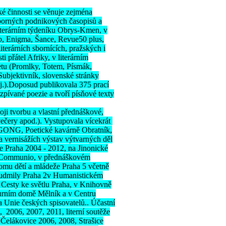
cké činnosti se věnuje zejména
odborných podnikových časopisů a
literárním týdeníku Obrys-Kmen, v
ko, Enigma, Šance, Revue50 plus,
iterárních sbornících, pražských i
i přátel Afriky, v literárním
netu (Promlky, Totem, Písmák,
Subjektivník, slovenské stránky
j.).Doposud publikovala 375 prací
 zpívané poezie a tvoří písňové texty
oji tvorbu a vlastní přednáškové,
 večery apod.). Vystupovala vícekrát
GONG, Poetické kavárně Obratník,
a vernisážích výstav výtvarných děl
e Praha 2004 - 2012, na Jinonické
ve Communio, v přednáškovém
mu dětí a mládeže Praha 5 včetně
.Ludmily Praha 2v Humanistickém
e Cesty ke světlu Praha, v Knihovně
urním domě Mělník a v Centru
a Unie českých spisovatelů.. Účastní
, 2006, 2007, 2011, literní soutěže
 Čelákovice 2006, 2008, Strašice