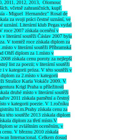
10, 2011, 2012, 2013, Olomouc
ích, včetně zahraničních, kupř.
esía - Miguel Hernandez" Rosal de
kala za svoji práci čestné uznání, ve
é uznání. Literární klub Pegas vydal
 V roce 2007 získala ocenění v
 v literární soutěži Čáslav 2007 byla
za. V tomtéž roce získala diplom za
.místo v literární soutěži Příbramská
nad Ohří diplom za 1.místo v
v 2008 získala cenu poroty za nejlepší
ný list za poezii; v literární soutěži
i v kategorii próza. V této soutěži v
 diplom za 2.místo v kategorii
těži Strašice Karla Vokáče 2009. V
entura Krigl Praha u příležitosti
ala druhé místo v literární soutěži
ařov 2011 získala pamětní a čestný
ísto v kategorii poezie. V 1.ročníku
istrátu hl.m.Prahy získala cenu za
čníku této soutěže 2013 získala diplom
ískala diplom za třetí místo.V
diplom se zvláštním oceněním, v
u cenu. V březnu 2010 získala
aiwan Internacional. Celkem dosud