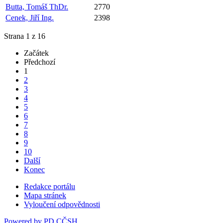
Butta, Tomáš ThDr.
2770
Cenek, Jiří Ing.
2398
Strana 1 z 16
Začátek
Předchozí
1
2
3
4
5
6
7
8
9
10
Další
Konec
Redakce portálu
Mapa stránek
Vyloučení odpovědnosti
Powered by PD CČSH