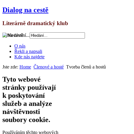
Dialog na cestě
Literárně dramatický klub
Vyhledávání...
O nás
Řekli a napsali
Kde nás najdete
Jste zde:
Home
Členové a hosté
Tvorba členů a hostů
Tyto webové
stránky používají
k poskytování
služeb a analýze
návštěvnosti
soubory cookie.
Používáním těchto webových