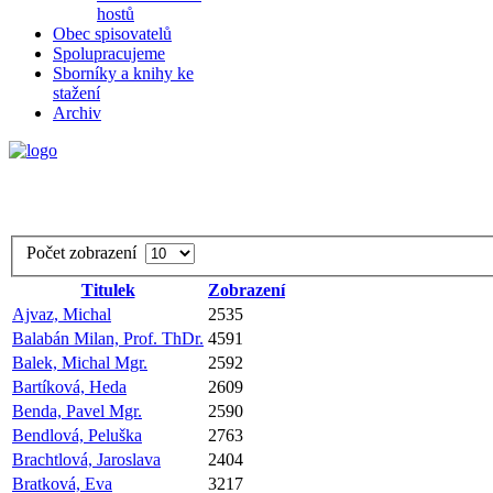
hostů
Obec spisovatelů
Spolupracujeme
Sborníky a knihy ke
stažení
Archiv
Počet zobrazení
Titulek
Zobrazení
Ajvaz, Michal
2535
Balabán Milan, Prof. ThDr.
4591
Balek, Michal Mgr.
2592
Bartíková, Heda
2609
Benda, Pavel Mgr.
2590
Bendlová, Peluška
2763
Brachtlová, Jaroslava
2404
Bratková, Eva
3217