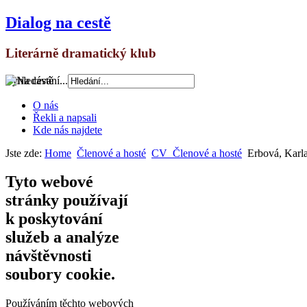
Dialog na cestě
Literárně dramatický klub
Vyhledávání...
O nás
Řekli a napsali
Kde nás najdete
Jste zde:
Home
Členové a hosté
CV_Členové a hosté
Erbová, Karl
Tyto webové
stránky používají
k poskytování
služeb a analýze
návštěvnosti
soubory cookie.
Používáním těchto webových