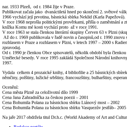
nar. 1933 Plzeň, od r. 1984 žije v Praze.
Publikovat začala jako dvanáctiletá hned po skončení 2. světové vál
1966 vychází její prvotina, básnická sbírka Neklid (Karla Papežová).
V roce 1968 neprošla politickými prověrkami, přišla o zaměstnání a z
knížka Komu mé kosti vychází proto až v roce 1991.
V roce 1963 se stala členkou literární skupiny Červen 63 v Plzni (sku
Až do r. 1969 publikovala v řadě novin a časopisů,od r. 1990 znovu
rozhlasem v Praze a rozhlasem v Plzni, v letech 1997 – 2000 s Radi
zpravodaj.
Od r. 1990 je členkou Obce spisovatelů, několik období byla členko
Umělecké besedy. V roce 1995 zakládá Společnost Národní knihovny, 
1997.
Vydala celkem 4 prozaické knihy, 4 bibliofilie a 25 básnických sbírek
němčiny, polštiny, lužické srbštiny, francouzštiny, bulharštiny, esperan
Ocenění:
Cena města Plzně za celoživotní dílo 1999
Cena Jana Zahradníčka za českou poezii – 2001
Cena Bohumila Polana za básnickou sbírku Liánový most – 2002
Cena Bohumila Polana za básnickou sbírku Vasquezův jestřáb– 2005
Na jaře 2017 obdržela titul Dr.h.c. (World Akademy of Art and Cultur
Redakce portálu