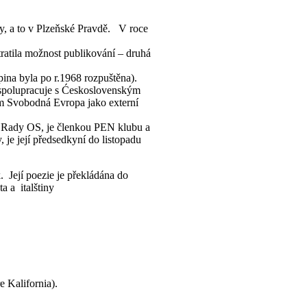
ky, a to v Plzeňské Pravdě. V roce
tratila možnost publikování – druhá
pina byla po r.1968 rozpuštěna).
 spolupracuje s Ćeskoslovenským
em Svobodná Evropa jako externí
u Rady OS, je členkou PEN klubu a
je její předsedkyní do listopadu
. Její poezie je překládána do
ta a italštiny
e Kalifornia).