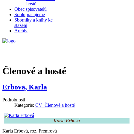
hostů
Obec spisovatelů
Spolupracujeme
Sborníky a knihy ke
stažení
Archiv
Členové a hosté
Erbová, Karla
Podrobnosti
Kategorie:
CV_Členové a hosté
Karla Erbová
Karla Erbová, roz. Fremrová