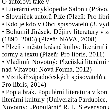
O autorovi také v:
• Literární encyklopedie Salonu (Právo,
• Slovníček autorů Plže (Plzeň: Pro libr
• Kdo je kdo v Obci spisovatelů (3. vy
• Bohumil Jirásek: Dějiny literatury v
(1890–2006) (Plzeň: NAVA, 2008)
• Plzeň - město krásné knihy: literární 
formy a textu (Plzeň: Pro libris, 2011)
• Vladimír Novotný: Plzeňská literární 
nad Vltavou: Nová Forma, 2012)
• Vizitkář západočeských spisovatelů a
Pro libris, 2014)
• Pop a brak. Populární literatura v ko
literární kultury (Univerzita Pardubice
Novotný: „Populární“ R. L. Stevenson 