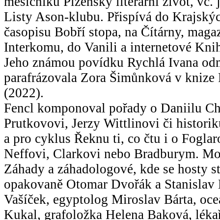
měsíčníku Plzeňský literární život, vč. 
Listy Ason-klubu. Přispívá do Krajskýc
časopisu Bobří stopa, na Čítárny, maga
Interkomu, do Vanili a internetové Kni
Jeho známou povídku Rychlá Ivana odm
parafrázovala Zora Šimůnková v knize 
(2022).
Fencl komponoval pořady o Daniilu C
Prutkovovi, Jerzy Wittlinovi či histor
a pro cyklus Řeknu ti, co čtu i o Fogla
Neffovi, Clarkovi nebo Bradburym. Mo
Záhady a záhadologové, kde se hosty st
opakovaně Otomar Dvořák a Stanislav 
Vašíček, egyptolog Miroslav Bárta, oc
Kukal, grafoložka Helena Baková, lék