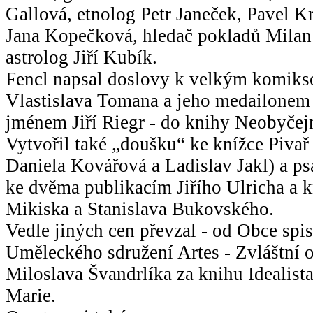
Gallová, etnolog Petr Janeček, Pavel K
Jana Kopečková, hledač pokladů Milan
astrolog Jiří Kubík.
Fencl napsal doslovy k velkým komik
Vlastislava Tomana a jeho medailonem 
jménem Jiří Riegr - do knihy Neobyčejn
Vytvořil také „doušku“ ke knížce Pivař
Daniela Kovářová a Ladislav Jakl) a ps
ke dvěma publikacím Jiřího Ulricha a
Mikiska a Stanislava Bukovského.
Vedle jiných cen převzal - od Obce spis
Uměleckého sdružení Artes - Zvláštní 
Miloslava Švandrlíka za knihu Idealista,
Marie.