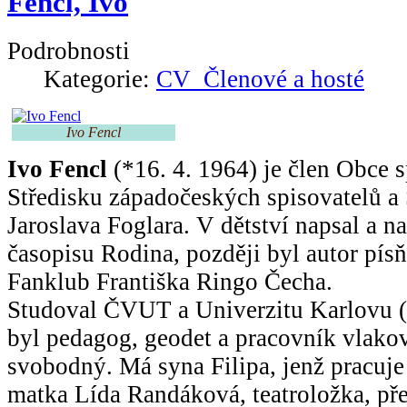
Fencl, Ivo
Podrobnosti
Kategorie:
CV_Členové a hosté
Ivo Fencl
Ivo Fencl
(*16. 4. 1964) je člen Obce s
Středisku západočeských spisovatelů a 
Jaroslava Foglara. V dětství napsal a na
časopisu Rodina, později byl autor pís
Fanklub Františka Ringo Čecha.
Studoval ČVUT a Univerzitu Karlovu (
byl pedagog, geodet a pracovník vlakov
svobodný. Má syna Filipa, jenž pracuj
matka Lída Randáková, teatroložka, př