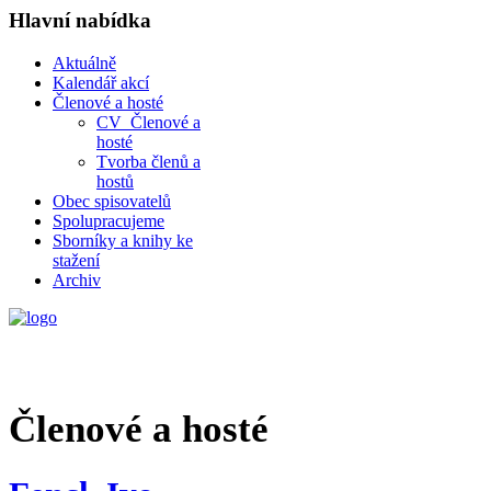
Hlavní nabídka
Aktuálně
Kalendář akcí
Členové a hosté
CV_Členové a
hosté
Tvorba členů a
hostů
Obec spisovatelů
Spolupracujeme
Sborníky a knihy ke
stažení
Archiv
Členové a hosté