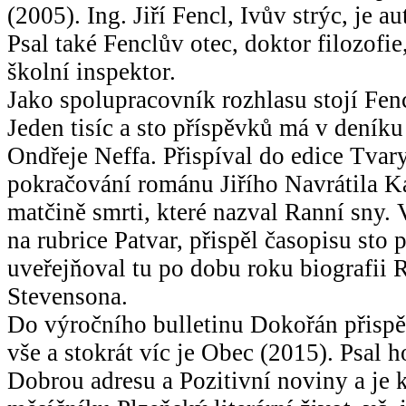
(2005). Ing. Jiří Fencl, Ivův strýc, je a
Psal také Fenclův otec, doktor filozofie,
školní inspektor.
Jako spolupracovník rozhlasu stojí Fencl
Jeden tisíc a sto příspěvků má v deníku
Ondřeje Neffa. Přispíval do edice Tvary
pokračování románu Jiřího Navrátila K
matčině smrti, které nazval Ranní sny. 
na rubrice Patvar, přispěl časopisu sto 
uveřejňoval tu po dobu roku biografii 
Stevensona.
Do výročního bulletinu Dokořán přisp
vše a stokrát víc je Obec (2015). Psal h
Dobrou adresu a Pozitivní noviny a je