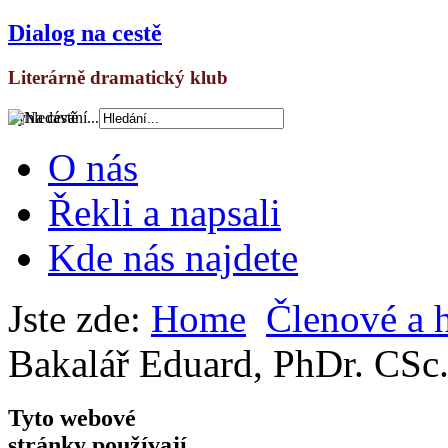
Dialog na cestě
Literárně dramatický klub
Vyhledávání...
O nás
Řekli a napsali
Kde nás najdete
Jste zde:
Home
Členové a 
Bakalář Eduard, PhDr. CSc
Tyto webové
stránky používají