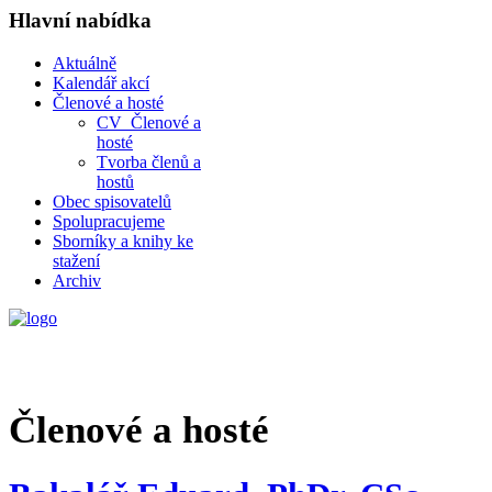
Hlavní nabídka
Aktuálně
Kalendář akcí
Členové a hosté
CV_Členové a
hosté
Tvorba členů a
hostů
Obec spisovatelů
Spolupracujeme
Sborníky a knihy ke
stažení
Archiv
Členové a hosté