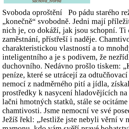
sachova_tvorba
Svoboda oproštění Po pádu starého re
„konečně“ svobodně. Jedni mají příležit
nich je, co dokáží, jak jsou schopní. Ti 
zaměstnání, přístřeší i naděje. Chamtivo
charakteristickou vlastností a to mnohd
inteligentního a je s podivem, že nezříd
duchovního. Nedávno prošlo tiskem: 
peníze, které se utrácejí za odtučňovací
nemocí z nadměrného pití a jídla, získ
prostředky k nasycení hladovějících n
lačni hmotných statků, stále se ocitáme
chamtivosti. Jsme nemocní ve své posed
Ježíš řekl: „Jestliže jste nebyli věrní 
mamonu, kdo vám svěří pravé bohatstv