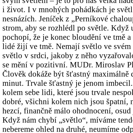
svým světlem – je to pro nás velká naděj
i život. I v mnohých pohádkách je svět
nesnázích. Jeníček z „Perníkové chalo
strom, aby se rozhlédl po světle. Když u
pochopí, že je konec bloudění ve tmě 
lidé žijí ve tmě. Nemají světlo ve svém
světlo v srdci, jakoby z něho vyzařoval
se mění v pozitivní. MUDr. Miroslav Pl
Člověk dokáže být šťastný maximálně d
minut. Trvale šťastný je jenom imbecil
kolem sebe lidi, které jsou trvale nespo
dobré, všichni kolem nich jsou špatní, n
hezcí, finančně málo ohodnocení, osud 
Když nám chybí „světlo“, míváme tende
nebereme ohled na druhé, neumíme odp