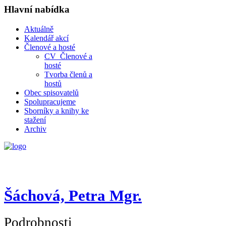
Hlavní nabídka
Aktuálně
Kalendář akcí
Členové a hosté
CV_Členové a
hosté
Tvorba členů a
hostů
Obec spisovatelů
Spolupracujeme
Sborníky a knihy ke
stažení
Archiv
Šáchová, Petra Mgr.
Podrobnosti