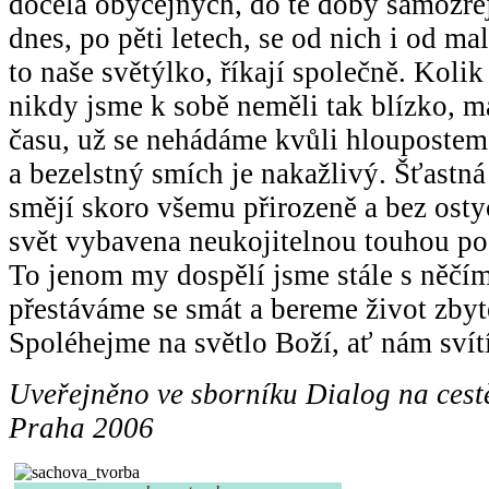
docela obyčejných, do té doby samozř
dnes, po pěti letech, se od nich i od ma
to naše světýlko, říkají společně. Koli
nikdy jsme k sobě neměli tak blízko, m
času, už se nehádáme kvůli hloupostem.
a bezelstný smích je nakažlivý. Šťastná
smějí skoro všemu přirozeně a bez osty
svět vybavena neukojitelnou touhou p
To jenom my dospělí jsme stále s něčí
přestáváme se smát a bereme život zbyt
Spoléhejme na světlo Boží, ať nám svít
Uveřejněno ve sborníku Dialog na cestě
Praha 2006