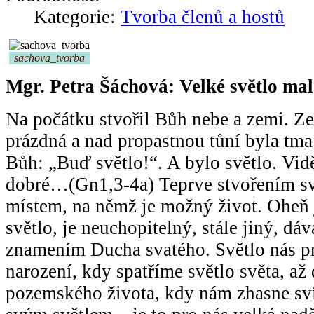
Kategorie:
Tvorba členů a hostů
sachova_tvorba
Mgr. Petra Šáchová: Velké světlo ma
Na počátku stvořil Bůh nebe a zemi. Ze
prázdná a nad propastnou tůní byla tma
Bůh: „Buď světlo!“. A bylo světlo. Viděl
dobré…(Gn1,3-4a) Teprve stvořením svě
místem, na němž je možný život. Oheň 
světlo, je neuchopitelný, stále jiný, dáv
znamením Ducha svatého. Světlo nás pr
narození, kdy spatříme světlo světa, až
pozemského života, kdy nám zhasne s