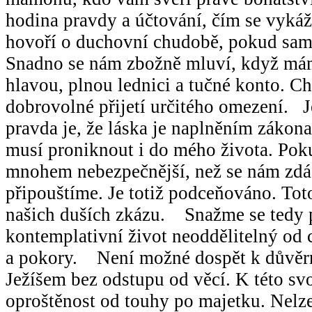
hodina pravdy a účtování, čím se vyká
hovoří o duchovní chudobě, pokud sam
Snadno se nám zbožně mluví, když má
hlavou, plnou lednici a tučné konto. 
dobrovolné přijetí určitého omezení. Je
pravda je, že láska je naplněním zákon
musí proniknout i do mého života. Poku
mnohem nebezpečnější, než se nám zdá
připouštíme. Je totiž podceňováno. Tot
našich duších zkázu. Snažme se tedy p
kontemplativní život neoddělitelný od
a pokory. Není možné dospět k důvěr
Ježíšem bez odstupu od věcí. K této sv
oproštěnost od touhy po majetku. Nelze