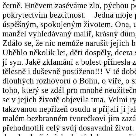
černě. Hněvem zaséváme zlo, pýchou p
pokrytectvím bezcitnost. Jedna moje p
úspěšným, spokojeným životem. Ona, 
manžel vyhledávaný malíř, krásný dům, 
Zdálo se, že nic nemůže narušit jejich
Uběhlo několik let, děti dospěly, dcera 
jí syn. Jaké zklamání a bolest přinesla z
tělesně i duševně postiženo!!! V té do
dlouhých rozhovorů o Bohu, o víře, o sm
toho, který se zdál pro mnohé neužiteč
se v jejich životě objevila tma. Velmi r
takzvanou nepřízeň osudu a přijali ji j
malém bezbranném tvorečkovi jim zazář
přehodnotili celý svůj dosavadní život. 