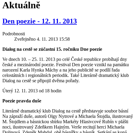
Aktuálně
Den poezie - 12. 11. 2013
Podrobnosti
Zveřejněno 4. 11. 2013 15:58
Dialog na cestě se zúčastní 15. ročníku Dne poezie
Ve dnech 10. – 25. 11. 2013 po celé České republice probíhají dny
české a mezinárodní poezie. Festival Den poezie vznikl na památku
narození Karla Hynka Máchy a na jeho publicitě se podílí řada
celostátních i regionálních periodik. Také Literárně dramatický klub
Dialog na cestě se připojil dvěma pořady.
Úterý 12. 11. 2013 od 18 hodin
Poezie pravda duše
Literárně dramatický klub Dialog na cestě představuje soubor básní
Na zápraží duše, autorů Olgy Nytrové a Michaela Štojdla, ilustrovaný
M. Štojdlem a básnickou sbírku Markéty Hlasivcové Rubín v plášti
noci, ilustrovaný Zdeňkem Hajným. Verše recitují herci Michaela
Dolinová, Zdeněk Mahdal, obě básnířky a básník. Setkání se koná