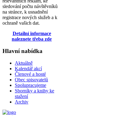
relevantních reklam, ke
sledování počtu návštěvníků
na stránce, k usnadnění
registrace nových služeb a k
ochraně vašich dat.
Detailní informace
naleznete třeba zde
Hlavní nabídka
Aktuálně
Kalendář akcí
Členové a hosté
Obec spisovatelů
Spolupracujeme
Sborníky a knihy ke
stažení
Archiv