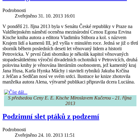
Podrobnosti
Zveřejněno 31. 10. 2013 16:01
V pondělí 21. října 2013 byla v Senátu České republiky v Praze na
Valdštejnském náměstí oceněna mezinárodní Cenou Egona Ervina
Kische kniha autora a editora Vladimíra Stibora a kol. s názvem
Krajem lidí a kamenů III, jež vyšla v minulém roce. Jedná se již o třetí
sborník během posledních deseti let věnovaný lidem a historii
Petrovicka. V první části sborníku je několik kapitol věnovaných
stopadesátiletému výroční divadelních ochotníků v Petrovicích, druhá
polovina knihy je věnována literárním osobnostem, jež kamenitý kraj
Jana Husa, Karla Hynka Máchy i staviteli rybníků Jakuba Krčína
z Jelčan a Sedlčan nosí ve svém srdci. Ilustrace ke knize zhotovila
manželka autora Alena, výtvarně publikaci připravila dcera Luciána.
S předsedou Ceny E. E. Kische Miroslavem Kučerou - 21. října 
2013
Podzimní slet ptáků z podzemí
Podrobnosti
Zveřejněno 24. 10. 2013 11:51