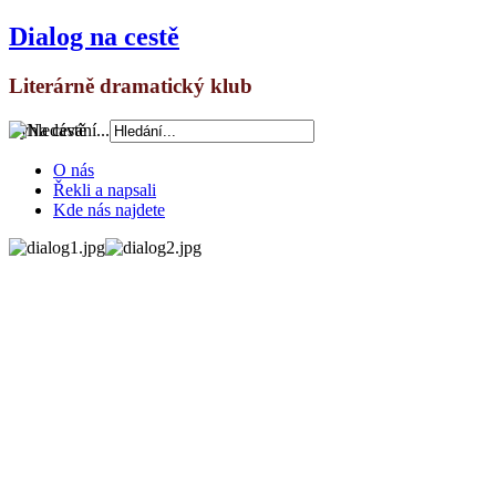
Dialog na cestě
Literárně dramatický klub
Vyhledávání...
O nás
Řekli a napsali
Kde nás najdete