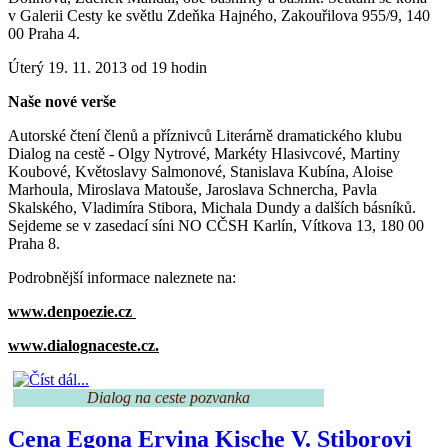
v Galerii Cesty ke světlu Zdeňka Hajného, Zakouřilova 955/9, 140
00 Praha 4.
Úterý 19. 11. 2013 od 19 hodin
Naše nové verše
Autorské čtení členů a příznivců Literárně dramatického klubu
Dialog na cestě - Olgy Nytrové, Markéty Hlasivcové, Martiny
Koubové, Květoslavy Salmonové, Stanislava Kubína, Aloise
Marhoula, Miroslava Matouše, Jaroslava Schnercha, Pavla
Skalského, Vladimíra Stibora, Michala Dundy a dalších básníků.
Sejdeme se v zasedací síni NO CČSH Karlín, Vítkova 13, 180 00
Praha 8.
Podrobnější informace naleznete na:
www.denpoezie.cz
www.dialognaceste.cz
.
Dialog na ceste pozvanka
Cena Egona Ervina Kische V. Stiborovi