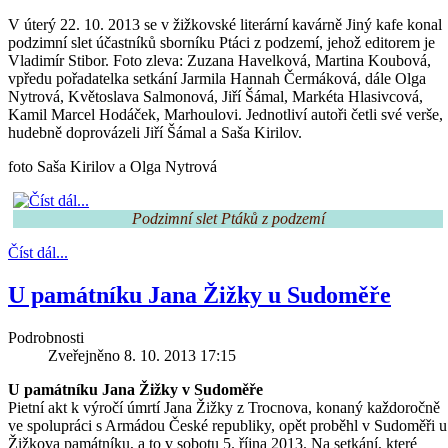
V úterý 22. 10. 2013 se v žižkovské literární kavárně Jiný kafe konal
podzimní slet účastníků sborníku Ptáci z podzemí, jehož editorem je
Vladimír Stibor. Foto zleva: Zuzana Havelková, Martina Koubová,
vpředu pořadatelka setkání Jarmila Hannah Čermáková, dále Olga
Nytrová, Květoslava Salmonová, Jiří Šámal, Markéta Hlasivcová,
Kamil Marcel Hodáček, Marhoulovi. Jednotliví autoři četli své verše,
hudebně doprovázeli Jiří Šámal a Saša Kirilov.
foto Saša Kirilov a Olga Nytrová
Podzimní slet Ptáků z podzemí
Číst dál...
U památníku Jana Žižky u Sudoměře
Podrobnosti
Zveřejněno 8. 10. 2013 17:15
U památníku Jana Žižky v Sudoměře
Pietní akt k výročí úmrtí Jana Žižky z Trocnova, konaný každoročně
ve spolupráci s Armádou České republiky, opět proběhl v Sudoměři u
Žižkova památníku, a to v sobotu 5. října 2013. Na setkání, které